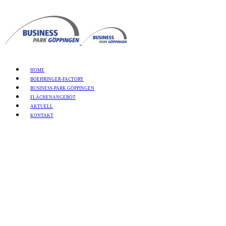
HOME
BOEHRINGER-FACTORY
BUSINESS-PARK GÖPPINGEN
FLÄCHENANGEBOT
I
AKTUELL
KONTAKT