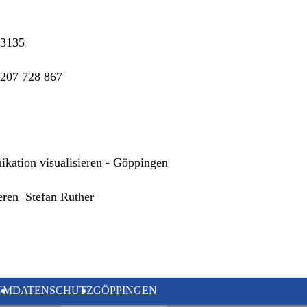
33135
 207 728 867
kation visualisieren - Göppingen
eren Stefan Ruther
UM
DATENSCHUTZ
GÖPPINGEN