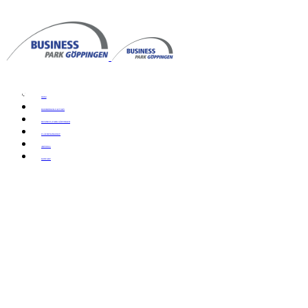
NEHMEN SIE KONTAKT ZU UNS
HOME
AUF
BOEHRINGER-FACTORY
BUSINESS-PARK GÖPPINGEN
FLÄCHENANGEBOT
AKTUELL
KONTAKT